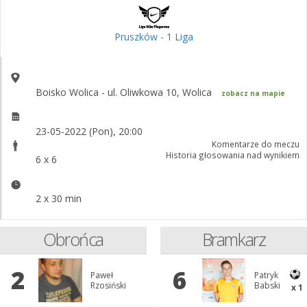
Pruszków - 1 Liga
Boisko Wolica - ul. Oliwkowa 10, Wolica
zobacz na mapie
23-05-2022 (Pon), 20:00
Komentarze do meczu
Historia głosowania nad wynikiem
6 x 6
2 x 30 min
Obrońca
Bramkarz
2
6
Paweł
Patryk
Rzosiński
Babski
x 1