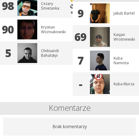
98
Cezary
Śmietanka
9
x 1
Jakub Bartel
90
Krystian
Woźniakowski
69
Kasjan
Wrotniewski
5
Oleksandr
Bahatskyi
7
Kuba
Namiota
-
Kuba Murza
Komentarze
Brak komentarzy