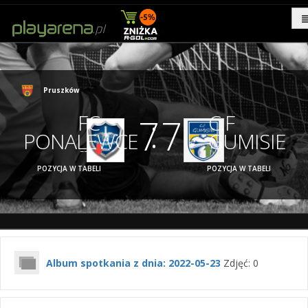
Pruszków
:
FC
C.F
7
7
PONALEWCE
GUMISIE
---
5
POZYCJA W TABELI
POZYCJA W TABELI
Album spotkania z dnia: 2022-05-23
Zdjęć: 0