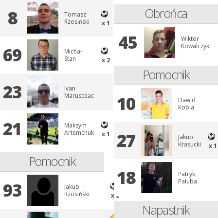
Obrońca
8
Tomasz
Rzosiński
x 1
45
Wiktor
Kowalczyk
69
Michał
Stan
x 2
Pomocnik
23
Ivan
Marusceac
10
Dawid
Kobla
21
Maksym
Artemchuk
27
x 1
Jakub
Krasucki
x 1
Pomocnik
18
Patryk
Pałuba
93
Jakub
Rzosiński
x 2
Napastnik