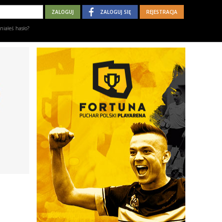
ZALOGUJ SIĘ
REJESTRACJA
iałeś hasło?