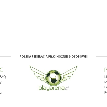
POLSKA FEDERACJA PIŁKI NOŻNEJ 6-OSOBOWEJ
C
P
FAQ
L
y
M
F
ci
R