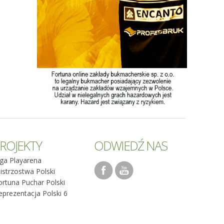
ROJEKTY
ODWIEDŹ NAS
iga Playarena
istrzostwa Polski
ortuna Puchar Polski
eprezentacja Polski 6