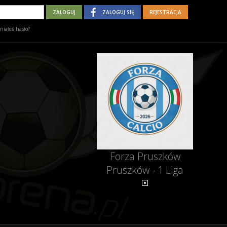
ZALOGUJ SIĘ
REJESTRACJA
iałeś hasło?
Forza Pruszków
Pruszków - 1 Liga