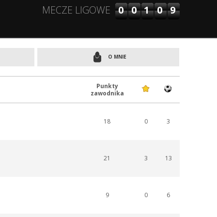
00109
MECZE LIGOWE
O MNIE
Punkty
zawodnika
18
0
3
21
3
13
9
0
6