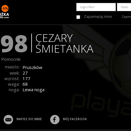
Zapamiętaj mnie
Zapomn
98
CEZARY
ŚMIETANKA
Pomocnik
miasto:
Pruszków
wiek:
27
wzrost:
177
waga:
68
noga:
Lewa noga
NAPISZ DO MNIE
MÓJ FACEBOOK