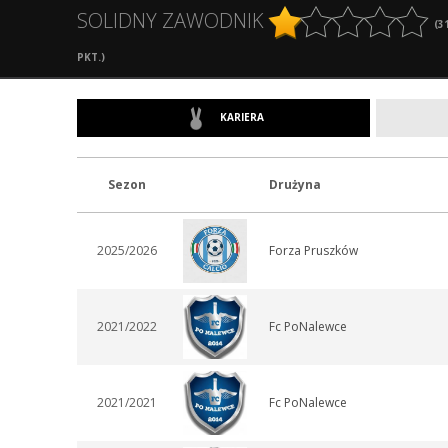
SOLIDNY ZAWODNIK
(
3
PKT.)
KARIERA
Sezon
Drużyna
2025/2026
Forza Pruszków
2021/2022
Fc PoNalewce
2021/2021
Fc PoNalewce