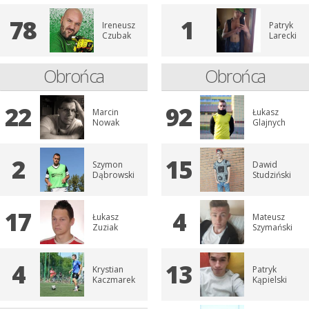
78
1
Ireneusz
Patryk
Czubak
Larecki
Obrońca
Obrońca
22
92
Marcin
Łukasz
Nowak
Glajnych
2
15
Szymon
Dawid
Dąbrowski
Studziński
17
4
Łukasz
Mateusz
Zuziak
Szymański
4
13
Krystian
Patryk
Kaczmarek
Kąpielski