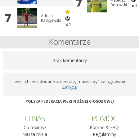
7
Mateusz
Borowski
x 1
7
Adrian
Radojewski
x 1
Komentarze
Brak komentarzy
Jeżeli chcesz dodać komentarz, musisz być zalogowany.
Zaloguj
POLSKA FEDERACJA PIŁKI NOŻNEJ 6-OSOBOWEJ
O NAS
POMOC
Co robimy?
Pomoc & FAQ
Nasza misja
Regulaminy