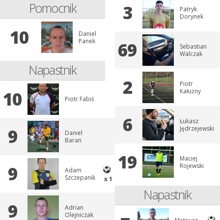
Pomocnik
3
Patryk
Dorynek
10
Daniel
Panek
69
Sebastian
Walczak
Napastnik
2
Piotr
Kałużny
10
Piotr Fabiś
6
Łukasz
Jędrzejewski
9
Daniel
Baran
19
Maciej
Rojewski
9
Adam
Szczepanik
x 1
Napastnik
9
Adrian
Olejniczak