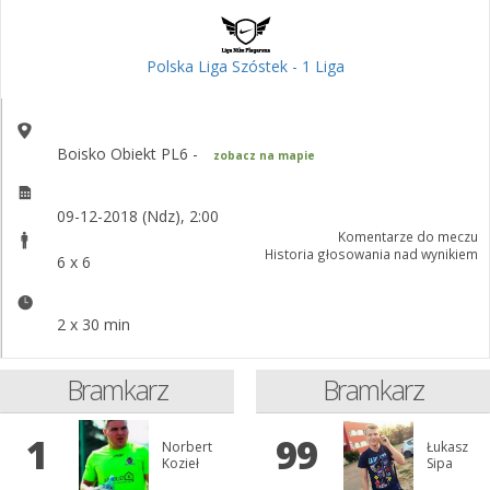
Polska Liga Szóstek - 1 Liga
Boisko Obiekt PL6 -
zobacz na mapie
09-12-2018 (Ndz), 2:00
Komentarze do meczu
Historia głosowania nad wynikiem
6 x 6
2 x 30 min
Bramkarz
Bramkarz
1
99
Norbert
Łukasz
Kozieł
Sipa