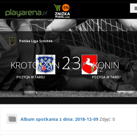
Polska Liga Szóstek
:
2
3
KROTOSZYN
KONIN
8
12
POZYCJA W TABELI
POZYCJA W TABELI
Album spotkania z dnia: 2018-12-09
Zdjęć: 0