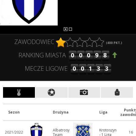
ZAWODOWIEC
(
400
PKT.)
00098
RANKING MIASTA
00133
MECZE LIGOWE
Punkt
Sezon
Drużyna
Liga
zawodn
Albatrosy
Krotoszyn
2021/2022
16
Team
- 1 Liga