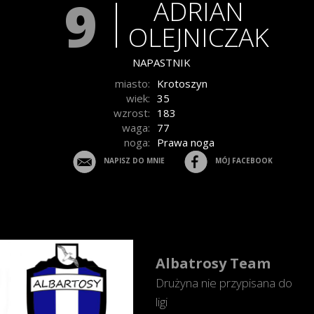
9
ADRIAN
OLEJNICZAK
NAPASTNIK
miasto:
Krotoszyn
wiek:
35
wzrost:
183
waga:
77
noga:
Prawa noga
NAPISZ DO MNIE
MÓJ FACEBOOK
Albatrosy Team
Drużyna nie przypisana do
ligi