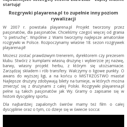
startują!
Rozgrywki playarena.pl to zupełnie inny poziom
rywalizacji
W 2007 r. powstała playarena.pl Projekt tworzony przez
pasjonatów, dla pasjonatów. Chcieliśmy czegoś więcej od grania
"o pietruchę". Wspólnie z Wami tworzymy najlepsze amatorskie
rozgrywki w Polsce. Rozpoczynamy właśnie 18. sezon rozgrywek
playarena.pl!
Możesz zostać prawdziwym trenerem, dyrektorem czy prezesem
klubu. Stwórz z kumplami własną drużynę i wybierzcie jej nazwę,
barwy, własny projekt herbu, z którym się utożsamiacie.
Zarządzaj składem i rób transfery. Walczymy o ligowe punkty. O
awans do wyższej ligi, a na końcu o MISTRZOSTWO miasta!
Najlepsze drużyny zdobywają bilety na turnieje, w których można
zmierzyć się z drużynami z całej Polski. Rozgrywki playarena.pl
pełne są takich pasjonatów jak Wy. Gramy o zapisanie się w
historii dyscypliny sportu.
Dla najbardziej zapalonych świrów mamy też film o całej
dyscyplinie oraz o tym, co dzieje się w świecie socca: