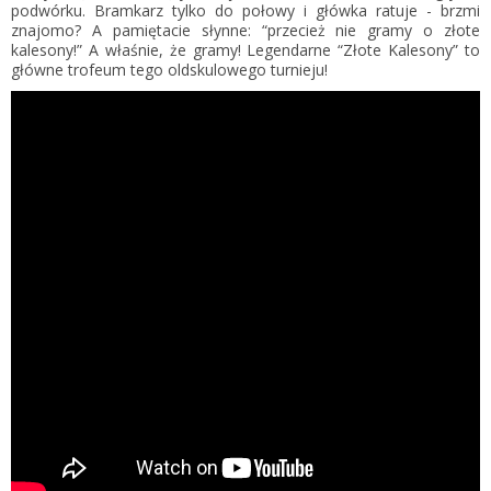
podwórku. Bramkarz tylko do połowy i główka ratuje - brzmi
znajomo? A pamiętacie słynne: “przecież nie gramy o złote
kalesony!” A właśnie, że gramy! Legendarne “Złote Kalesony” to
główne trofeum tego oldskulowego turnieju!