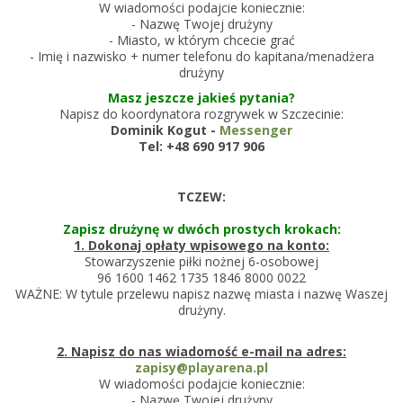
W wiadomości podajcie koniecznie:
- Nazwę Twojej drużyny
- Miasto, w którym chcecie grać
- Imię i nazwisko + numer telefonu do kapitana/menadżera
drużyny
Masz jeszcze jakieś pytania?
Napisz do koordynatora rozgrywek w Szczecinie:
Dominik Kogut -
Messenger
Tel: +48 690 917 906
TCZEW:
Zapisz drużynę w dwóch prostych krokach:
1. Dokonaj opłaty wpisowego na konto:
Stowarzyszenie piłki nożnej 6-osobowej
96 1600 1462 1735 1846 8000 0022
WAŻNE: W tytule przelewu napisz nazwę miasta i nazwę Waszej
drużyny.
2. Napisz do nas wiadomość e-mail na adres:
zapisy@playarena.pl
W wiadomości podajcie koniecznie:
- Nazwę Twojej drużyny