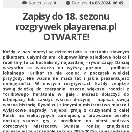
Komentarzy:
0
Dodany:
14.06.2024 06:45
Zapisy do 18. sezonu
rozgrywek playarena.pl
OTWARTE!
Każdy z nas marzył w dzieciństwie o zostaniu sławnym
piłkarzem. Całymi dniami okupowaliśmy osiedlowe boiska i
robiliśmy to co kochaliśmy najbardziej - rywalizację. Dzisiaj
wszystko to wkracza na wyższy poziom - podbicie
lokalnego "Orlika" to nie koniec, a początek wielkiej
przygody. Nie ważne ile masz lat i jakie prezentujesz
umiejętności. W naszych rozgrywkach każdy znajdzie
swoją ścieżkę do czerpania jeszcze większej radości z
"orlikowego haratania w gałę". Możesz dołączyć do
istniejącej lub założyć własną drużynę i napisać swoją
własną historię. Rywalizuj z innymi o mistrzostwo miasta i
wyjątkowe nagrody. Najlepsi grają z drużynami z całej
Polski na wakacyjnych turniejach, a prawdziwe perełki
dostają szanse gry z orzełkiem na piersi podczas
corocznych Mistrzostw Świata! Poniżej znajdziesz
najważniejsze szczegóły sezonu 2024/2025 - zapisy właśnie