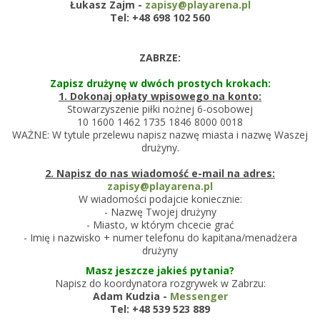
Łukasz Zajm -
zapisy@playarena.pl
Tel: +48 698 102 560
ZABRZE:
Zapisz drużynę w dwóch prostych krokach:
1. Dokonaj opłaty wpisowego na konto:
Stowarzyszenie piłki nożnej 6-osobowej
10 1600 1462 1735 1846 8000 0018
WAŻNE: W tytule przelewu napisz nazwę miasta i nazwę Waszej
drużyny.
2. Napisz do nas wiadomość e-mail na adres:
zapisy@playarena.pl
W wiadomości podajcie koniecznie:
- Nazwę Twojej drużyny
- Miasto, w którym chcecie grać
- Imię i nazwisko + numer telefonu do kapitana/menadżera
drużyny
Masz jeszcze jakieś pytania?
Napisz do koordynatora rozgrywek w Zabrzu:
Adam Kudzia -
Messenger
Tel: +48 539 523 889