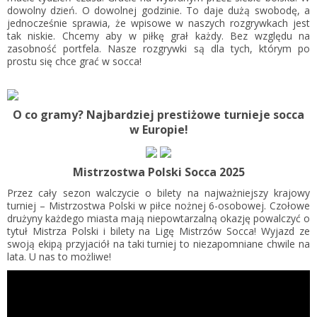
dowolny dzień. O dowolnej godzinie. To daje dużą swobodę, a
jednocześnie sprawia, że wpisowe w naszych rozgrywkach jest
tak niskie. Chcemy aby w piłkę grał każdy. Bez względu na
zasobność portfela. Nasze rozgrywki są dla tych, którym po
prostu się chce grać w socca!
O co gramy? Najbardziej prestiżowe turnieje socca
w Europie!
Mistrzostwa Polski Socca 2025
Przez cały sezon walczycie o bilety na najważniejszy krajowy
turniej – Mistrzostwa Polski w piłce nożnej 6-osobowej. Czołowe
drużyny każdego miasta mają niepowtarzalną okazję powalczyć o
tytuł Mistrza Polski i bilety na Ligę Mistrzów Socca! Wyjazd ze
swoją ekipą przyjaciół na taki turniej to niezapomniane chwile na
lata. U nas to możliwe!