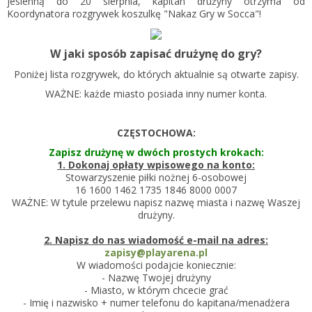
jesienną do 20 sierpnia, kapitan drużyny otrzyma od
Koordynatora rozgrywek koszulkę "Nakaz Gry w Socca"!
W jaki sposób zapisać drużynę do gry?
Poniżej lista rozgrywek, do których aktualnie są otwarte zapisy.
WAŻNE: każde miasto posiada inny numer konta.
CZĘSTOCHOWA:
Zapisz drużynę w dwóch prostych krokach:
1. Dokonaj opłaty wpisowego na konto:
Stowarzyszenie piłki nożnej 6-osobowej
16 1600 1462 1735 1846 8000 0007
WAŻNE: W tytule przelewu napisz nazwę miasta i nazwę Waszej
drużyny.
2. Napisz do nas wiadomość e-mail na adres:
zapisy@playarena.pl
W wiadomości podajcie koniecznie:
- Nazwę Twojej drużyny
- Miasto, w którym chcecie grać
- Imię i nazwisko + numer telefonu do kapitana/menadżera