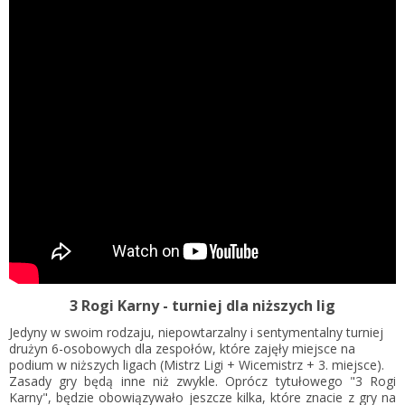
3 Rogi Karny - turniej dla niższych lig
Jedyny w swoim rodzaju, niepowtarzalny i sentymentalny turniej
drużyn 6-osobowych dla zespołów, które zajęły miejsce na
podium w niższych ligach (Mistrz Ligi + Wicemistrz + 3. miejsce).
Zasady gry będą inne niż zwykle. Oprócz tytułowego "3 Rogi
Karny", będzie obowiązywało jeszcze kilka, które znacie z gry na