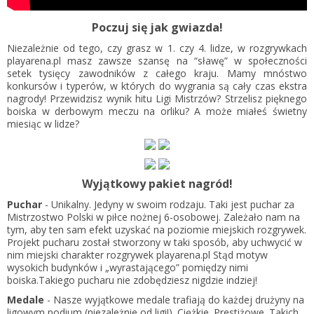
Poczuj się jak gwiazda!
Niezależnie od tego, czy grasz w 1. czy 4. lidze, w rozgrywkach
playarena.pl masz zawsze szansę na “sławę” w społeczności
setek tysięcy zawodników z całego kraju. Mamy mnóstwo
konkursów i typerów, w których do wygrania są cały czas ekstra
nagrody! Przewidzisz wynik hitu Ligi Mistrzów? Strzelisz pięknego
boiska w derbowym meczu na orliku? A może miałeś świetny
miesiąc w lidze?
Wyjątkowy pakiet nagród!
Puchar
- Unikalny. Jedyny w swoim rodzaju. Taki jest puchar za
Mistrzostwo Polski w piłce nożnej 6-osobowej. Zależało nam na
tym, aby ten sam efekt uzyskać na poziomie miejskich rozgrywek.
Projekt pucharu został stworzony w taki sposób, aby uchwycić w
nim miejski charakter rozgrywek playarena.pl Stąd motyw
wysokich budynków i „wyrastającego” pomiędzy nimi
boiska.Takiego pucharu nie zdobędziesz nigdzie indziej!
Medale
- Nasze wyjątkowe medale trafiają do każdej drużyny na
ligowym podium (niezależnie od ligi!). Ciężkie. Prestiżowe. Takich