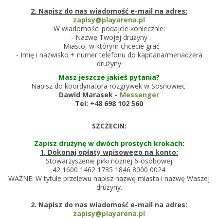
2. Napisz do nas wiadomość e-mail na adres:
zapisy@playarena.pl
W wiadomości podajcie koniecznie:
- Nazwę Twojej drużyny
- Miasto, w którym chcecie grać
- Imię i nazwisko + numer telefonu do kapitana/menadżera
drużyny
Masz jeszcze jakieś pytania?
Napisz do koordynatora rozgrywek w Sosnowiec:
Dawid Marasek -
Messenger
Tel: +48
698 102 560
SZCZECIN:
Zapisz drużynę w dwóch prostych krokach:
1. Dokonaj opłaty wpisowego na konto:
Stowarzyszenie piłki nożnej 6-osobowej
42 1600 1462 1735 1846 8000 0024
WAŻNE: W tytule przelewu napisz nazwę miasta i nazwę Waszej
drużyny.
2. Napisz do nas wiadomość e-mail na adres:
zapisy@playarena.pl