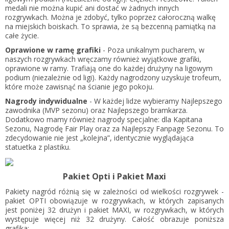
medali nie można kupić ani dostać w żadnych innych
rozgrywkach. Można je zdobyć, tylko poprzez całoroczną walkę
na miejskich boiskach. To sprawia, że są bezcenną pamiątką na
całe życie.
Oprawione w ramę grafiki
- Poza unikalnym pucharem, w
naszych rozgrywkach wręczamy również wyjątkowe grafiki,
oprawione w ramy. Trafiają one do każdej drużyny na ligowym
podium (niezależnie od ligi). Każdy nagrodzony uzyskuje trofeum,
które może zawisnąć na ścianie jego pokoju.
Nagrody indywidualne
- W każdej lidze wybieramy Najlepszego
zawodnika (MVP sezonu) oraz Najlepszego bramkarza.
Dodatkowo mamy również nagrody specjalne: dla Kapitana
Sezonu, Nagrodę Fair Play oraz za Najlepszy Fanpage Sezonu. To
zdecydowanie nie jest „kolejna”, identycznie wyglądająca
statuetka z plastiku.
Pakiet Opti i Pakiet Maxi
Pakiety nagród różnią się w zależności od wielkości rozgrywek -
pakiet OPTI obowiązuje w rozgrywkach, w których zapisanych
jest poniżej 32 drużyn i pakiet MAXI, w rozgrywkach, w których
występuje więcej niż 32 drużyny. Całość obrazuje poniższa
grafika: