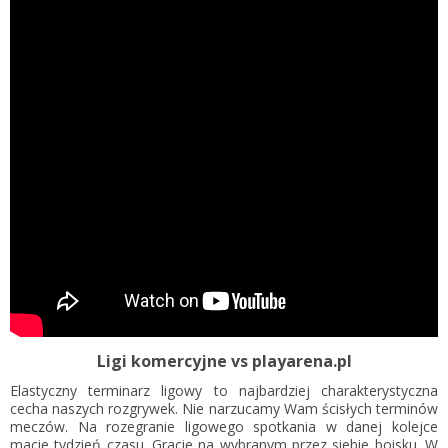
Ligi komercyjne vs playarena.pl
Elastyczny terminarz ligowy to najbardziej charakterystyczna
cecha naszych rozgrywek. Nie narzucamy Wam ścisłych terminów
meczów. Na rozegranie ligowego spotkania w danej kolejce
macie tydzień czasu. Gracie na wybranym przez siebie boisku. W