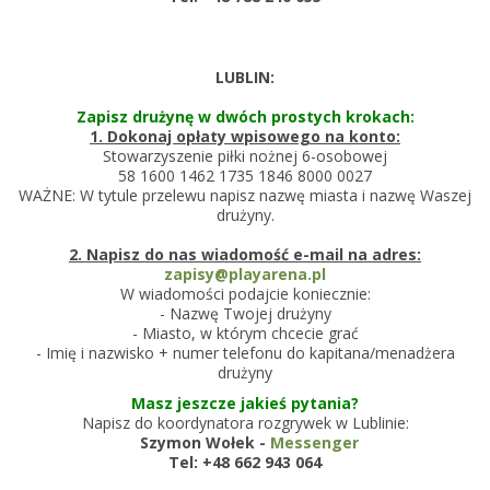
LUBLIN:
Zapisz drużynę w dwóch prostych krokach:
1. Dokonaj opłaty wpisowego na konto:
Stowarzyszenie piłki nożnej 6-osobowej
58 1600 1462 1735 1846 8000 0027
WAŻNE: W tytule przelewu napisz nazwę miasta i nazwę Waszej
drużyny.
2. Napisz do nas wiadomość e-mail na adres:
zapisy@playarena.pl
W wiadomości podajcie koniecznie:
- Nazwę Twojej drużyny
- Miasto, w którym chcecie grać
- Imię i nazwisko + numer telefonu do kapitana/menadżera
drużyny
Masz jeszcze jakieś pytania?
Napisz do koordynatora rozgrywek w Lublinie:
Szymon Wołek -
Messenger
Tel: +48
662 943 064