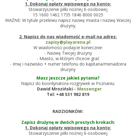
1. Dokonaj opłaty wpisowego na konto:
Stowarzyszenie piłki nożnej 6-osobowej
15 1600 1462 1735 1846 8000 0025
WAŻNE: W tytule przelewu napisz nazwę miasta i nazwę Waszej
drużyny.
2. Napisz do nas wiadomość e-mail na adres:
zapisy@playarena.pl
W wiadomości podajcie koniecznie:
- Nazwę Twojej drużyny
- Miasto, w którym chcecie grać
- Imię i nazwisko + numer telefonu do kapitana/menadżera
drużyny
Masz jeszcze jakieś pytania?
Napisz do koordynatora rozgrywek w Poznaniu:
Dawid Mroziński -
Messenger
Tel: +48 531 982 819
RADZIONKÓW:
Zapisz drużynę w dwóch prostych krokach:
1. Dokonaj opłaty wpisowego na konto:
Stowarzyszenie piłki nożnej 6-osobowej