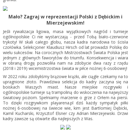
Mało? Zagraj w reprezentacji Polski z Dębickim i
Mierzejewskim!
Jeśli rywalizacja ligowa, masa wyjątkowych nagród i turnieje
ogólnopolskie Ci nie wystarczają - przed Tobą biało-czerwone
trykoty! W skali całego globu, nasza kadra narodowa to ścisła
czołówka. Selekcjoner Klaudiusz Hirsch od lat prowadzi Polskę do
wielu sukcesów. Na corocznych Mistrzostwach Świata Polska jest
jednym z głównych faworytów do triumfu. Konsekwencja i wiara
w obraną drogę pozwoliła nam na zdobycie dwa razy z rzędu
(2018 i 2019) wicemistrzostwa świata w piłce nożnej 6-osobowej!
W 2022 roku zdobyliśmy brązowe krążki, ale ciągle czekamy na to
upragnione złoto. Prawdziwa selekcja do kadry zaczyna się na
boiskach Waszych miast. Nasze miejskie rozgrywki i
ogólnopolskie turnieje są trampoliną do wskoczenia na najwyższy
światowy poziom. Spełniamy marzenie o grze z Orłem na piersi.
To dzięki rozgrywkom playarena.pl dziś każdy sympatyk piłki
nożnej 6-osobowej na świecie wie, kim jest Bartłomiej Dębicki,
Kamil Kucharski, Krzysztof Elsner czy Adrian Mierzejewski. Drzwi
kadry zawsze są otwarte dla najlepszych z Was.