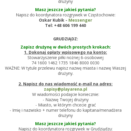
drużyny
Masz jeszcze jakieś pytania?
Napisz do koordynatora rozgrywek w Częstochowie:
Oskar Kubik -
Messenger
Tel: +48
606 199 440
GRUDZIĄDZ:
Zapisz drużynę w dwóch prostych krokach:
1. Dokonaj opłaty wpisowego na konto:
Stowarzyszenie piłki nożnej 6-osobowej
74 1600 1462 1735 1846 8000 0030
WAŻNE: W tytule przelewu napisz nazwę miasta i nazwę Waszej
drużyny.
2. Napisz do nas wiadomość e-mail na adres:
zapisy@playarena.pl
W wiadomości podajcie koniecznie:
- Nazwę Twojej drużyny
- Miasto, w którym chcecie grać
- Imię i nazwisko + numer telefonu do kapitana/menadżera
drużyny
Masz jeszcze jakieś pytania?
Napisz do koordynatora rozgrywek w Grudziądzu: