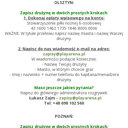
OLSZTYN:
Zapisz drużynę w dwóch prostych krokach:
1. Dokonaj opłaty wpisowego na konto:
Stowarzyszenie piłki nożnej 6-osobowej
43 1600 1462 1735 1846 8000 0006
WAŻNE: W tytule przelewu napisz nazwę miasta i nazwę Waszej
drużyny.
2. Napisz do nas wiadomość e-mail na adres:
zapisy@playarena.pl
W wiadomości podajcie koniecznie:
- Nazwę Twojej drużyny
- Miasto, w którym chcecie grać
- Imię i nazwisko + numer telefonu do kapitana/menadżera
drużyny
Masz jeszcze jakieś pytania?
Napisz do głównego administratora rozgrywek:
Łukasz Zajm -
zapisy@playarena.pl
Tel: +48 698 102 560
POZNAŃ:
Zapisz drużynę w dwóch prostych krokach: