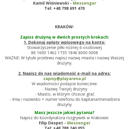
Kamil Wiśniewski -
Messenger
Tel: +48
798 691 470
KRAKÓW:
Zapisz drużynę w dwóch prostych krokach:
1. Dokonaj opłaty wpisowego na konto:
Stowarzyszenie piłki nożnej 6-osobowej
86 1600 1462 1735 1846 8000 0008
WAŻNE: W tytule przelewu napisz nazwę miasta i nazwę Waszej
drużyny.
2. Napisz do nas wiadomość e-mail na adres:
zapisy@playarena.pl
W wiadomości podajcie koniecznie:
- Nazwę Twojej drużyny
- Miasto, w którym chcecie grać
- Imię i nazwisko + numer telefonu do kapitana/menadżera
drużyny
Masz jeszcze jakieś pytania?
Napisz do koordynatora rozgrywek w Krakowie:
Filip Despet -
Messenger
Tel: +48 788 240 055