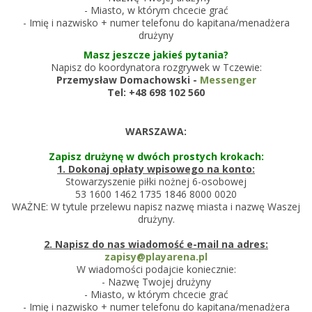
- Miasto, w którym chcecie grać
- Imię i nazwisko + numer telefonu do kapitana/menadżera
drużyny
Masz jeszcze jakieś pytania?
Napisz do koordynatora rozgrywek w Tczewie:
Przemysław Domachowski -
Messenger
Tel: +48 698 102 560
WARSZAWA:
Zapisz drużynę w dwóch prostych krokach:
1. Dokonaj opłaty wpisowego na konto:
Stowarzyszenie piłki nożnej 6-osobowej
53 1600 1462 1735 1846 8000 0020
WAŻNE: W tytule przelewu napisz nazwę miasta i nazwę Waszej
drużyny.
2. Napisz do nas wiadomość e-mail na adres:
zapisy@playarena.pl
W wiadomości podajcie koniecznie:
- Nazwę Twojej drużyny
- Miasto, w którym chcecie grać
- Imię i nazwisko + numer telefonu do kapitana/menadżera