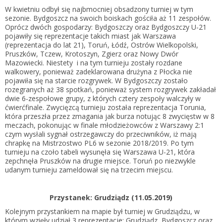
W kwietniu odbył się najbmocniej obsadzony turniej w tym
sezonie. Bydgoszcz na swoich boiskach gościła aż 11 zespołów.
Oprócz dwóch gospodarzy: Bydgoszczy oraz Bydgoszczy U-21
pojawiły się reprezentacje takich miast jak Warszawa
(reprezentacja do lat 21), Toruń, Łódź, Ostrów Wielkopolski,
Pruszków, Tczew, Krotoszyn, Zgierz oraz Nowy Dwór
Mazowiecki. Niestety i na tym turnieju zostały rozdane
walkowery, ponieważ zadeklarowana drużyna z Płocka nie
pojawiła się na starcie rozgrywek. W Bydgoszczy zostało
rozegranych aż 38 spotkań, ponieważ system rozgrywek zakładał
dwie 6-zespołowe grupy, z których cztery zespoły walczyły w
ćwierćfinale. Zwycięzcą turnieju została reprezentacja Torunia,
która przeszła przez zmagania jak burza notując 8 zwycięstw w 8
meczach, pokonując w finale młodzieżowców z Warszawy 2:1
czym wysłali sygnał ostrzegawczy do przeciwników, iż mają
chrapkę na Mistrzostwo PL6 w sezonie 2018/2019. Po tym
turnieju na czoło tabeli wysunęła się Warszawa U-21, która
zepchnęła Pruszków na drugie miejsce. Toruń po niezwykle
udanym turnieju zameldował się na trzecim miejscu.
Przystanek: Grudziądz (11.05.2019)
Kolejnym przystankiem na mapie był turniej w Grudziądzu, w
którym wzięły udział 3 reprezentacje: Grudziądz, Bydgoszcz oraz