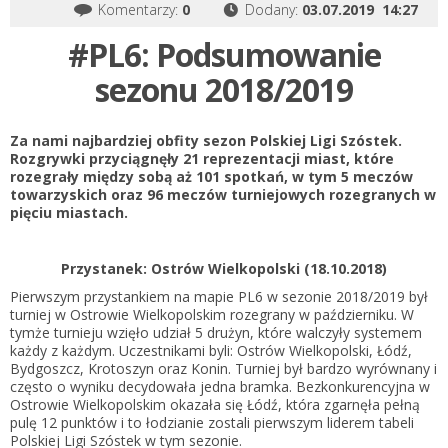
Komentarzy:
0
Dodany:
03.07.2019 14:27
#PL6: Podsumowanie
sezonu 2018/2019
Za nami najbardziej obfity sezon Polskiej Ligi Szóstek.
Rozgrywki przyciągnęły 21 reprezentacji miast, które
rozegrały między sobą aż 101 spotkań, w tym 5 meczów
towarzyskich oraz 96 meczów turniejowych rozegranych w
pięciu miastach.
Przystanek: Ostrów Wielkopolski (18.10.2018)
Pierwszym przystankiem na mapie PL6 w sezonie 2018/2019 był
turniej w Ostrowie Wielkopolskim rozegrany w październiku. W
tymże turnieju wzięło udział 5 drużyn, które walczyły systemem
każdy z każdym. Uczestnikami byli: Ostrów Wielkopolski, Łódź,
Bydgoszcz, Krotoszyn oraz Konin. Turniej był bardzo wyrównany i
często o wyniku decydowała jedna bramka. Bezkonkurencyjna w
Ostrowie Wielkopolskim okazała się Łódź, która zgarnęła pełną
pulę 12 punktów i to łodzianie zostali pierwszym liderem tabeli
Polskiej Ligi Szóstek w tym sezonie.