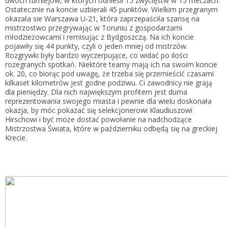
dwóch turniejów, w których odnieśli 15 zwycięstw w 15 meczach.
Ostatecznie na koncie uzbierali 45 punktów. Wielkim przegranym
okazała sie Warszawa U-21, która zaprzepaściła szansę na
mistrzostwo przegrywając w Toruniu z gospodarzami
młodzieżowcami i remisując z Bydgoszczą. Na ich koncie
pojawiły się 44 punkty, czyli o jeden mniej od mistrzów.
Rozgrywki były bardzo wyczerpujące, co widać po ilości
rozegranych spotkań. Niektóre teamy mają ich na swoim koncie
ok. 20, co biorąc pod uwagę, że trzeba się przemieścić czasami
kilkaset kilometrów jest godne podziwu. Ci zawodnicy nie grają
dla pieniędzy. Dla nich największym profitem jest duma
reprezentowania swojego miasta i pewnie dla wielu doskonała
okazja, by móc pokazać się selekcjonerowi Klaudiuszowi
Hirschowi i być może dostać powołanie na nadchodzące
Mistrzostwa Świata, które w październiku odbędą się na greckiej
Krecie.