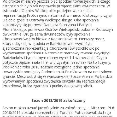
Po drodze mieliśmy jeszcze pięć spotkań towarzyskich, z czego
cztery z nich było tak naprawdę przyjacielskimi dwumeczami. W
listopadzie Ostrów Wielkopolski podejmował u siebie
reprezentację Krotoszyna, natomiast w marcu Krotoszyn przyjął
u siebie gości z Ostrowa Wielkopolskiego. Oba spotkania
zakończyły się po myśli Dariusza Starczana i Patryka
Płomińskiego, ponieważ Ostrów Wielkopolski pokonał Krotoszyn
dwukrotnie. Drugą serią dwumeczów były spotkania
Chorzowa&Świętochłowic z Radzionkowem. Pierwszy mecz,
który odbył się w grudniu w Radzionkowie zwyciężyła
zjednoczona reprezentacja Chorzowa i Świętochłowic po
wyrównanym spotkaniu. Natomiast marcowy rewanż zwyciężył
Radzionków i tym samym mamy wynik 1:1 w meczach. Czy ta
potyczka będzie miała finał w przyszłym sezonie? Na to liczymy.
Pod koniec roku 2018 zostało rozegrane jedno spotkanie
towarzyskie pomiędzy Radomiem, a Pruszkowem na neutralnym
gruncie. Mecz odbył się w warszawskiej SoccerArenie. Po bardzo
wyrównanym spotkaniu zwycięska okazała się reprezentacja
Pruszkowa, która zgarnęła 3 punkty do ligowej tabeli.
Sezon 2018/2019 zakończony
Sezon można uznać już oficjalnie za zakończony, a Mistrzem PL6
2018/2019 została reprezentacja Torunia! Potrzebowali do tego