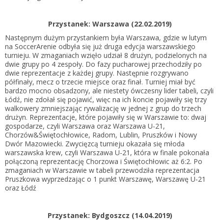
Przystanek: Warszawa (22.02.2019)
Następnym dużym przystankiem była Warszawa, gdzie w lutym
na SoccerArenie odbyła się już druga edycja warszawskiego
turnieju. W zmaganiach wzięło udział 8 drużyn, podzielonych na
dwie grupy po 4 zespoły. Do fazy pucharowej przechodziły po
dwie reprezentacje z każdej grupy. Następnie rozgrywano
półfinały, mecz o trzecie miejsce oraz finał. Turniej miał być
bardzo mocno obsadzony, ale niestety ówczesny lider tabeli, czyli
Łódź, nie zdołał się pojawić, więc na ich koncie pojawiły się trzy
walkowery zmniejszając rywalizację w jednej z grup do trzech
drużyn. Reprezentacje, które pojawiły się w Warszawie to: dwaj
gospodarze, czyli Warszawa oraz Warszawa U-21,
Chorzów&Świętochłowice, Radom, Lublin, Pruszków i Nowy
Dwór Mazowiecki. Zwycięzcą turnieju okazała się młoda
warszawska krew, czyli Warszawa U-21, która w finale pokonała
połączoną reprezentację Chorzowa i Świętochłowic aż 6:2. Po
zmaganiach w Warszawie w tabeli przewodziła reprezentacja
Pruszkowa wyprzedzając o 1 punkt Warszawę, Warszawę U-21
oraz Łódź
Przystanek: Bydgoszcz (14.04.2019)