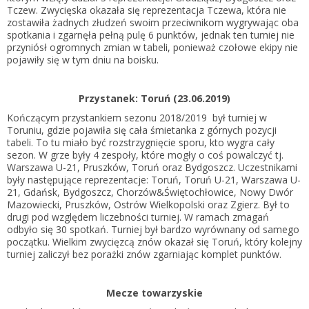
Tczew. Zwycięska okazała się reprezentacja Tczewa, która nie
zostawiła żadnych złudzeń swoim przeciwnikom wygrywając oba
spotkania i zgarnęła pełną pulę 6 punktów, jednak ten turniej nie
przyniósł ogromnych zmian w tabeli, ponieważ czołowe ekipy nie
pojawiły się w tym dniu na boisku.
Przystanek: Toruń (23.06.2019)
Kończącym przystankiem sezonu 2018/2019 był turniej w
Toruniu, gdzie pojawiła się cała śmietanka z górnych pozycji
tabeli. To tu miało być rozstrzygnięcie sporu, kto wygra cały
sezon. W grze były 4 zespoły, które mogły o coś powalczyć tj.
Warszawa U-21, Pruszków, Toruń oraz Bydgoszcz. Uczestnikami
były następujące reprezentacje: Toruń, Toruń U-21, Warszawa U-
21, Gdańsk, Bydgoszcz, Chorzów&Świętochłowice, Nowy Dwór
Mazowiecki, Pruszków, Ostrów Wielkopolski oraz Zgierz. Był to
drugi pod względem liczebności turniej. W ramach zmagań
odbyło się 30 spotkań. Turniej był bardzo wyrównany od samego
początku. Wielkim zwycięzcą znów okazał się Toruń, który kolejny
turniej zaliczył bez porażki znów zgarniając komplet punktów.
Mecze towarzyskie