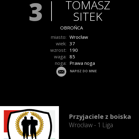
3
TOMASZ
SITEK
OBROŃCA
miasto:
Wrocław
wiek:
37
wzrost:
190
waga:
85
noga:
Prawa noga
NAPISZ DO MNIE
Przyjaciele z boiska
Wrocław - 1 Liga