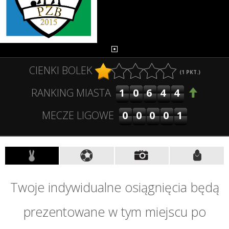
CIENKI BOLEK
(
1
PKT.)
10644
RANKING MIASTA
00001
MECZE LIGOWE
Twoje indywidualne osiągnięcia będą
prezentowane w tym miejscu po