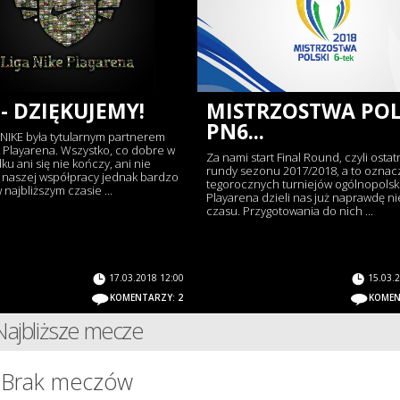
 - DZIĘKUJEMY!
MISTRZOSTWA POL
PN6...
a NIKE była tytularnym partnerem
 Playarena. Wszystko, co dobre w
Za nami start Final Round, czyli ostat
u ani się nie kończy, ani nie
rundy sezonu 2017/2018, a to oznacz
 naszej współpracy jednak bardzo
tegorocznych turniejów ogólnopolsk
w najbliższym czasie ...
Playarena dzieli nas już naprawdę ni
czasu. Przygotowania do nich ...
17.03.2018 12:00
15.03.
KOMENTARZY: 2
KOMEN
Najbliższe mecze
Brak meczów