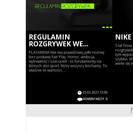
REGULAMIN
NIKE
ROZGRYWEK WE...
5 lat firm
rozgrywek
PLAYARENA Nie ma prawdziwej piłki nożnej
tym wypadk
bez postawy Fair Play. Honor, ambicja,
szybko. W
wytrwałość i szacunek - to fundamenty na
wiele się 
których stoi sport, który wszyscy kochamy. To
właśnie te wartości, ...
23.02.2021 13:00
KOMENTARZY: 0