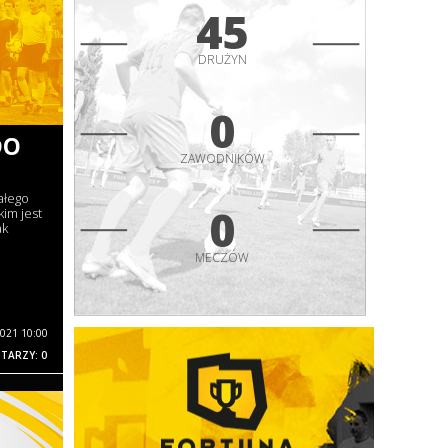
45
DRUŻYN
0
DO
ZAWODNIKÓW
ałego
0
kim jest
ak
MECZÓW
2021 10:00
TARZY: 0