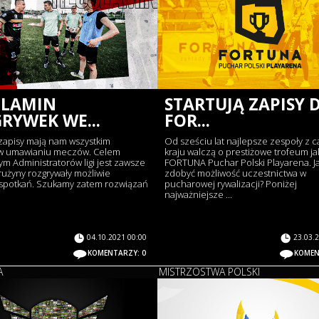
ULAMIN
STARTUJĄ ZAPISY 
RYWEK WE...
FOR...
zapisy mają nam wszystkim
Od sześciu lat najlepsze zespoły z c
w umawianiu meczów. Celem
kraju walczą o prestiżowe trofeum ja
m Administratorów ligi jest zawsze
FORTUNA Puchar Polski Playarena. J
rużyny rozgrywały możliwie
zdobyć możliwość uczestnictwa w
 spotkań. Szukamy zatem rozwiązań
pucharowej rywalizacji? Poniżej
najważniejsze ...
04.10.2021 00:00
23.03.
KOMENTARZY: 0
KOMEN
A
MISTRZOSTWA POLSKI