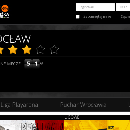
Zapamiętaj mnie
Zapomn
OCŁAW
51
NE MECZE:
%
Liga Playarena
Puchar Wrocławia
LIGOWE