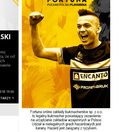
SKI
niej
a, że od
ich
ewiele
2018 19:00
TARZY: 1