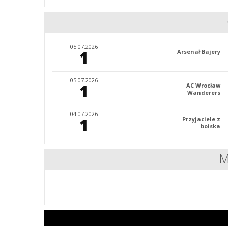
05.07.2026
1
Arsenał Bajery
05.07.2026
1
AC Wrocław
Wanderers
04.07.2026
1
Przyjaciele z
boiska
M