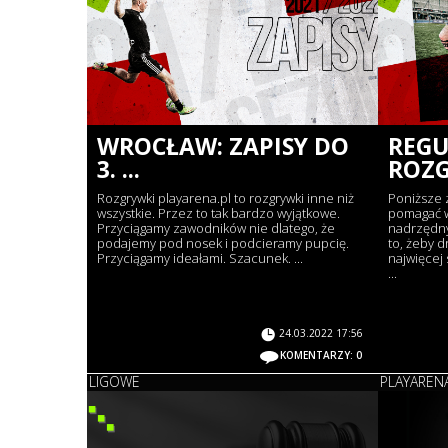
WROCŁAW: ZAPISY DO
REG
3. ...
ROZG
Rozgrywki playarena.pl to rozgrywki inne niż
Poniższe 
wszystkie. Przez to tak bardzo wyjątkowe.
pomagać 
Przyciągamy zawodników nie dlatego, że
nadrzędny
podajemy pod nosek i podcieramy pupcię.
to, żeby d
Przyciągamy ideałami. Szacunek. ...
najwięcej
...
24.03.2022 17:56
KOMENTARZY: 0
LIGOWE
PLAYAREN