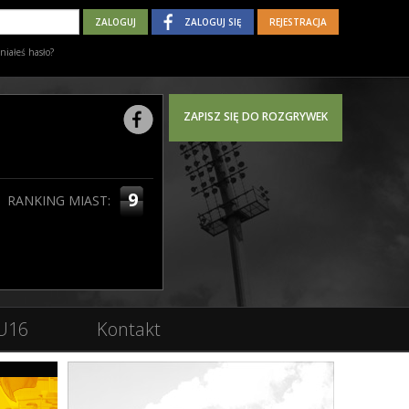
ZALOGUJ SIĘ
REJESTRACJA
iałeś hasło?
ZAPISZ SIĘ DO ROZGRYWEK
9
RANKING MIAST:
U16
Kontakt