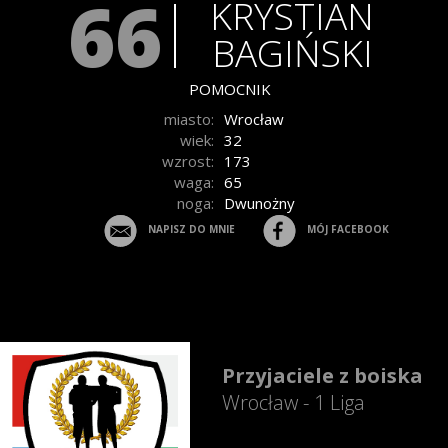
66
KRYSTIAN
BAGIŃSKI
POMOCNIK
miasto:
Wrocław
wiek:
32
wzrost:
173
waga:
65
noga:
Dwunożny
NAPISZ DO MNIE
MÓJ FACEBOOK
Przyjaciele z boiska
Wrocław - 1 Liga