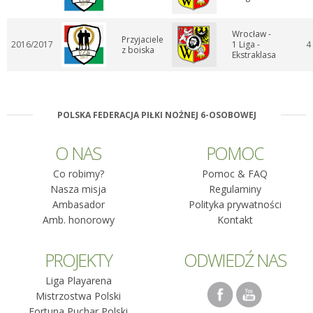
Wrocław -
Przyjaciele
2016/2017
1 Liga -
4
z boiska
Ekstraklasa
POLSKA FEDERACJA PIŁKI NOŻNEJ 6-OSOBOWEJ
O NAS
POMOC
Co robimy?
Pomoc & FAQ
Nasza misja
Regulaminy
Ambasador
Polityka prywatności
Amb. honorowy
Kontakt
PROJEKTY
ODWIEDŹ NAS
Liga Playarena
Mistrzostwa Polski
Fortuna Puchar Polski