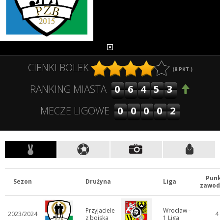
CIENKI BOLEK
(
8
PKT.)
06453
RANKING MIASTA
00002
MECZE LIGOWE
Pun
Sezon
Drużyna
Liga
zawod
Przyjaciele
Wrocław -
2023/2024
4
z boiska
1 Liga