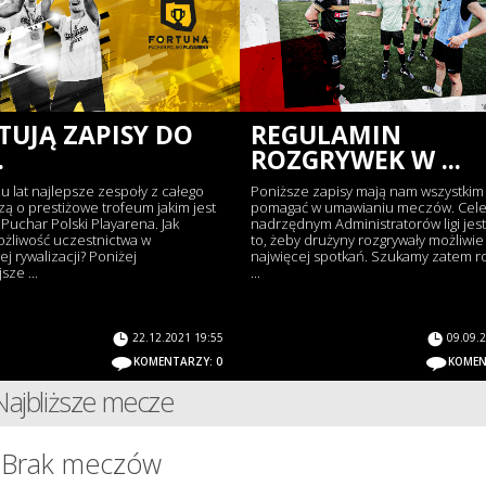
TUJĄ ZAPISY DO
REGULAMIN
.
ROZGRYWEK W ...
u lat najlepsze zespoły z całego
Poniższe zapisy mają nam wszystkim
zą o prestiżowe trofeum jakim jest
pomagać w umawianiu meczów. Cel
uchar Polski Playarena. Jak
nadrzędnym Administratorów ligi jes
żliwość uczestnictwa w
to, żeby drużyny rozgrywały możliwie
 rywalizacji? Poniżej
najwięcej spotkań. Szukamy zatem r
sze ...
...
22.12.2021 19:55
09.09.
KOMENTARZY: 0
KOMEN
Najbliższe mecze
Brak meczów