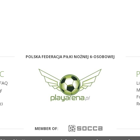
POLSKA FEDERACJA PIŁKI NOŻNEJ 6-OSOBOWEJ
C
P
FAQ
L
y
M
F
ci
R
MEMBER OF: