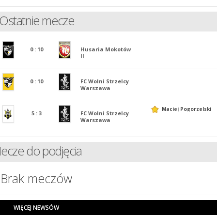
Ostatnie mecze
0
:
10
Husaria Mokotów
II
0
:
10
FC Wolni Strzelcy
Warszawa
Maciej Pogorzelski
5
:
3
FC Wolni Strzelcy
Warszawa
ecze do podjęcia
Brak meczów
WIĘCEJ NEWSÓW