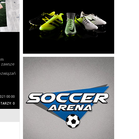
em
t zawsze
ozwiązań
2021 00:00
TARZY: 0