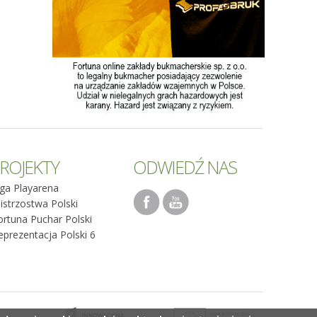
ROJEKTY
ODWIEDŹ NAS
iga Playarena
istrzostwa Polski
ortuna Puchar Polski
eprezentacja Polski 6