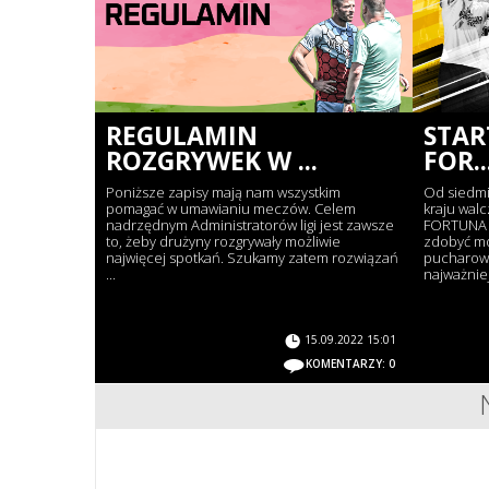
REGULAMIN
STAR
ROZGRYWEK W ...
FOR..
Poniższe zapisy mają nam wszystkim
Od siedmi
pomagać w umawianiu meczów. Celem
kraju walc
nadrzędnym Administratorów ligi jest zawsze
FORTUNA P
to, żeby drużyny rozgrywały możliwie
zdobyć mo
najwięcej spotkań. Szukamy zatem rozwiązań
pucharowej
...
najważniej
15.09.2022 15:01
KOMENTARZY: 0