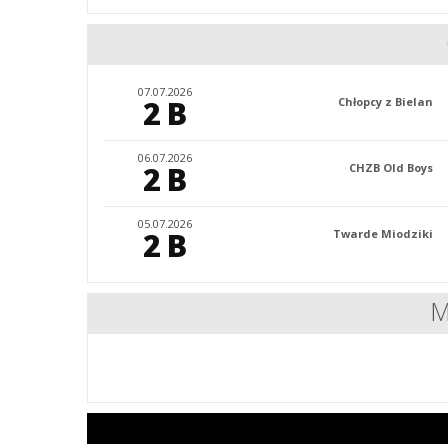
07.07.2026
2 B
Chłopcy z Bielan
06.07.2026
2 B
CHZB Old Boys
05.07.2026
2 B
Twarde Miodziki
M