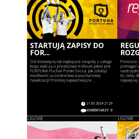
STARTUJĄ ZAPISY DO
REG
FOR...
ROZG
Od dziewięciu lat najlepsze zespoły z całego
Poniższe 
kraju walczą o prestiżowe trofeum jakim jest
pomagać 
FORTUNA Puchar Polski Socca. Jak zdobyć
nadrzędny
możliwość uczestnictwa w pucharowej
to, żeby d
rywalizacji? Poniżej najważniejsze ...
najwięcej
...
21.05.2024 21:29
KOMENTARZY: 0
LIGOWE
LIGOWE