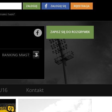
ZALOGUJ SIĘ
REJESTRACJA
iałeś hasło?
ZAPISZ SIĘ DO ROZGRYWEK
3
RANKING MIAST:
U16
Kontakt