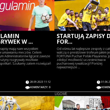
ULAMIN
STARTUJĄ ZAPISY 
RYWEK W ...
FOR...
zapisy mają nam wszystkim
Od ośmiu lat najlepsze zespoły z cał
w umawianiu meczów. Celem
walczą o prestiżowe trofeum jakim je
m Administratorów ligi jest zawsze
FORTUNA Puchar Polski Playarena. J
rużyny rozgrywały możliwie
zdobyć możliwość uczestnictwa w
 spotkań. Szukamy zatem rozwiązań
pucharowej rywalizacji? Poniżej
najważniejsze ...
28.09.2023 11:12
01.06.
KOMENTARZY: 0
KOMEN
LIGOWE