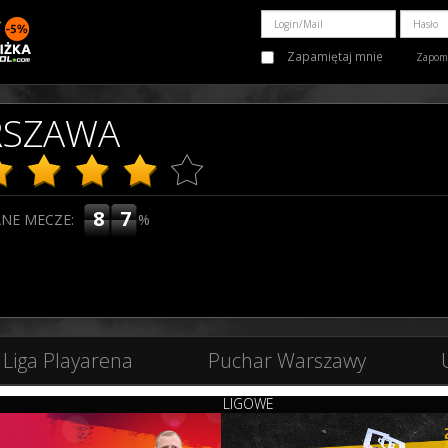
Zapamiętaj mnie
Zapomn
SZAWA
87
NE MECZE:
%
Liga Playarena
Puchar Warszawy
LIGOWE