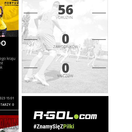
56
DRUŻYN
0
DO
ZAWODNIKÓW
ego kraju
0
st
ak
MECZÓW
2023 15:01
TARZY: 0