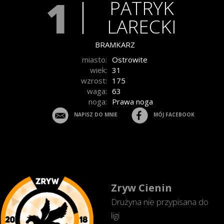
1
PATRYK
LARECKI
BRAMKARZ
miasto:
Ostrowite
wiek:
31
wzrost:
175
waga:
63
noga:
Prawa noga
NAPISZ DO MNIE
MÓJ FACEBOOK
Zryw Cienin
Drużyna nie przypisana do
ligi