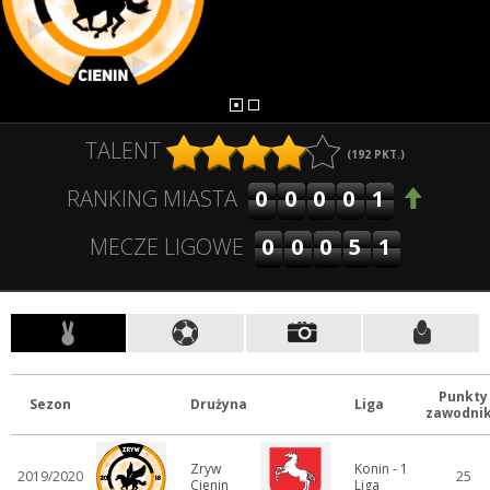
TALENT
(
192
PKT.)
00001
RANKING MIASTA
00051
MECZE LIGOWE
Punkty
Sezon
Drużyna
Liga
zawodni
Zryw
Konin - 1
2019/2020
25
Cienin
Liga