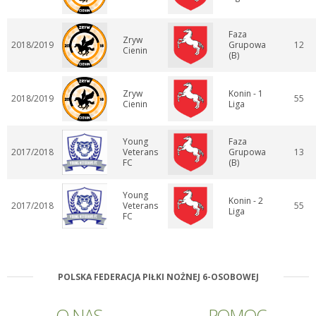
Faza
Zryw
2018/2019
Grupowa
12
Cienin
(B)
Zryw
Konin - 1
2018/2019
55
Cienin
Liga
Young
Faza
2017/2018
Veterans
Grupowa
13
FC
(B)
Young
Konin - 2
2017/2018
Veterans
55
Liga
FC
POLSKA FEDERACJA PIŁKI NOŻNEJ 6-OSOBOWEJ
O NAS
POMOC