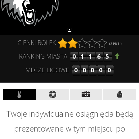
CIENKI BOLEK
(
2
PKT.)
01165
RANKING MIASTA
00000
MECZE LIGOWE
Twoje indywidualne osiągnięcia będą
prezentowane w tym miejscu po