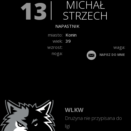
13
MICHAŁ
STRZECH
NAPASTNIK
miasto:
Konin
wiek:
39
wzrost:
waga:
noga:
NAPISZ DO MNIE
WLKW
Drużyna nie przypisana do
ligi