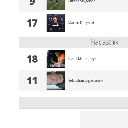
9
Łukasz Szygenda
17
Marcin Duryński
Napastnik
18
Kamil Mikołajczyk
11
Sebastian Jagodziński