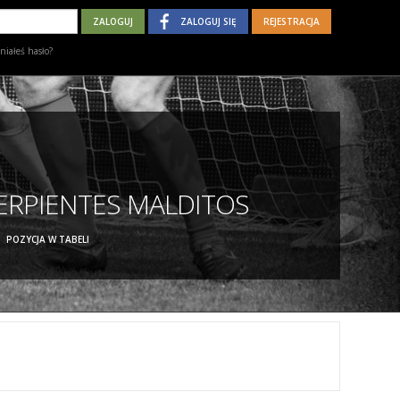
ZALOGUJ SIĘ
REJESTRACJA
iałeś hasło?
ERPIENTES MALDITOS
POZYCJA W TABELI