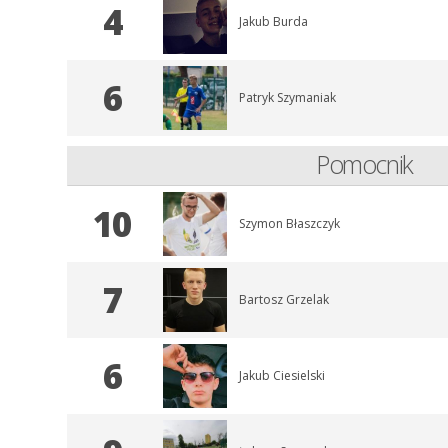
4
Jakub Burda
6
Patryk Szymaniak
Pomocnik
10
Szymon Błaszczyk
7
Bartosz Grzelak
6
Jakub Ciesielski