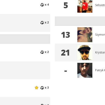
5
x 4
Sebast
x 2
13
Szymon
21
x 2
Krysti
-
Patryk 
x 3