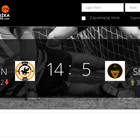
Zapamiętaj mnie
Zapomn
:
14
5
IN
S
2
3