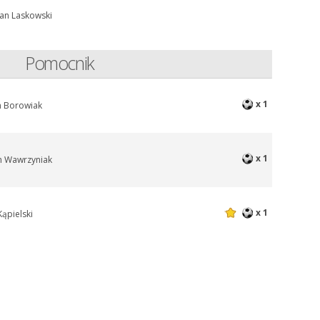
ian Laskowski
Pomocnik
x 1
 Borowiak
x 1
an Wawrzyniak
x 1
Kąpielski