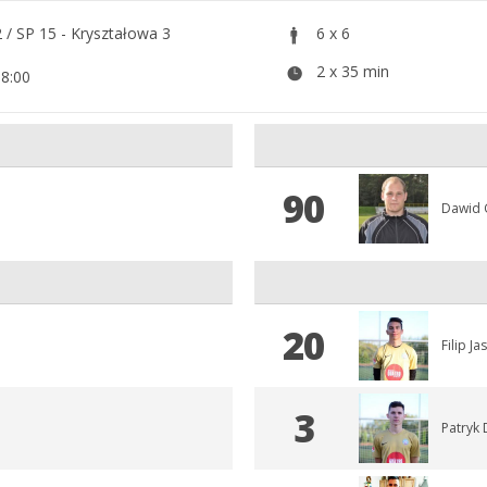
2 / SP 15 - Kryształowa 3
6 x 6
2 x 35 min
18:00
90
Dawid 
20
Filip Ja
3
Patryk