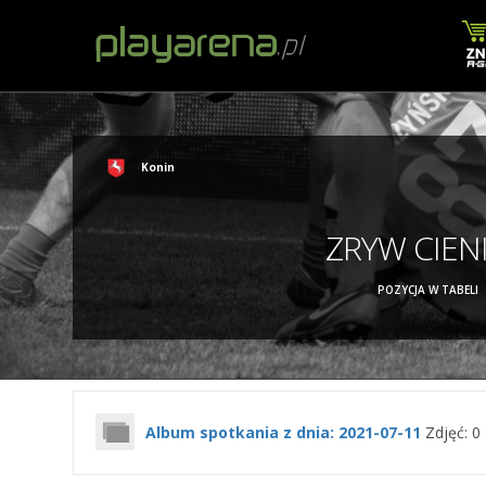
Konin
ZRYW CIEN
POZYCJA W TABELI
Album spotkania z dnia: 2021-07-11
Zdjęć: 0