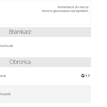
Komentarze do meczu
Historia głosowania nad wynikiem
Bramkarz
Guźniczak
Obrońca
x 2
siecki
 Dorynek