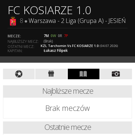
FC KOSIARZE 1.0
8
Warszawa - 2 Liga (Grupa A) - JESIEŃ
7M
0W
0R
7P
MECZE:
(Brak)
NAJBLIŻSZY MECZ:
KZL Tarchomin Vs FC KOSIARZE 1.0
(04.07.2026)
OSTATNI MECZ:
Łukasz Filipek
KAPITAN:
Najbliższe mecze
Brak meczów
Ostatnie mecze