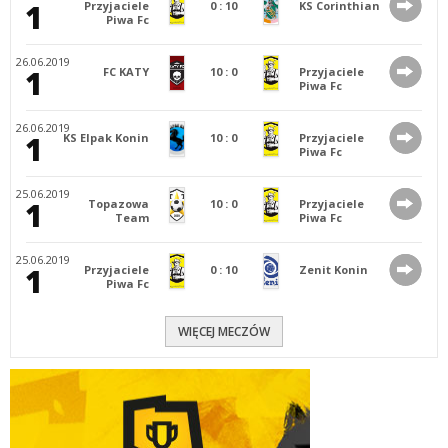
1
Przyjaciele
0
:
10
KS Corinthian
Piwa Fc
26.06.2019
1
FC KATY
10
:
0
Przyjaciele
Piwa Fc
26.06.2019
1
KS Elpak Konin
10
:
0
Przyjaciele
Piwa Fc
25.06.2019
1
Topazowa
10
:
0
Przyjaciele
Team
Piwa Fc
25.06.2019
1
Przyjaciele
0
:
10
Zenit Konin
Piwa Fc
WIĘCEJ MECZÓW