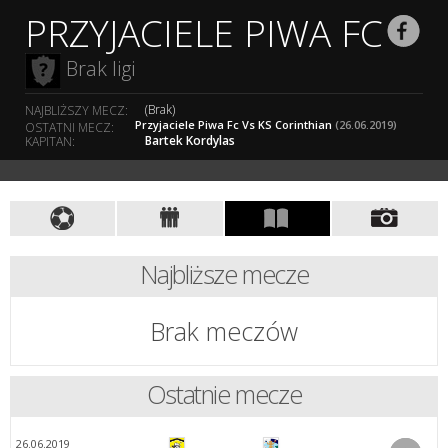
PRZYJACIELE PIWA FC
Brak ligi
(Brak)
NAJBLIŻSZY MECZ:
Przyjaciele Piwa Fc Vs KS Corinthian
(26.06.2019)
OSTATNI MECZ:
Bartek Kordylas
KAPITAN:
Najbliższe mecze
Brak meczów
Ostatnie mecze
26.06.2019