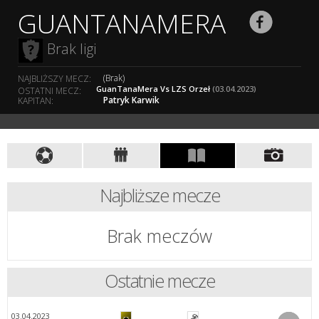
GUANTANAMERA
Brak ligi
(Brak)
NAJBLIŻSZY MECZ:
GuanTanaMera Vs LZS Orzeł
(03.04.2023)
OSTATNI MECZ:
Patryk Karwik
KAPITAN:
Najbliższe mecze
Brak meczów
Ostatnie mecze
03.04.2023