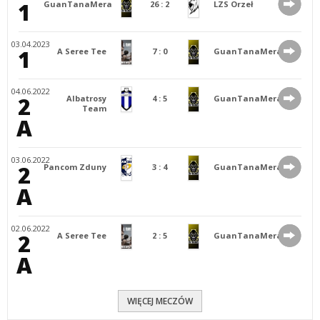
1
GuanTanaMera
26
:
2
LZS Orzeł
03.04.2023
1
A Seree Tee
7
:
0
GuanTanaMera
04.06.2022
2
Albatrosy
4
:
5
GuanTanaMera
Team
A
03.06.2022
2
Pancom Zduny
3
:
4
GuanTanaMera
A
02.06.2022
2
A Seree Tee
2
:
5
GuanTanaMera
A
WIĘCEJ MECZÓW