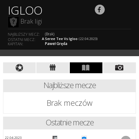
IGLOO
Brak ligi
(Brak)
NAJBLIŻSZY MECZ:
A Seree Tee Vs Igloo
(22.04.2023)
OSTATNI MECZ:
Paweł Gręda
KAPITAN:
Najbliższe mecze
Brak meczów
Ostatnie mecze
22.04.2023