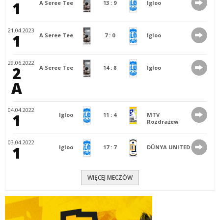
1
A Seree Tee
13
:
9
Igloo
21.04.2023
1
A Seree Tee
7
:
0
Igloo
29.06.2022
2
A Seree Tee
14
:
8
Igloo
A
04.04.2022
1
Igloo
11
:
4
MTV
Rozdrażew
03.04.2022
1
Igloo
17
:
7
DÜNYA UNITED
WIĘCEJ MECZÓW