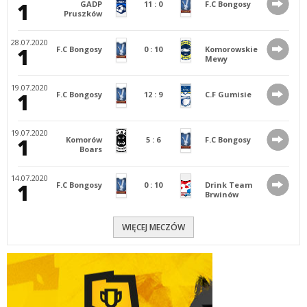
1
GADP
11
:
0
F.C Bongosy
Pruszków
28.07.2020
1
F.C Bongosy
0
:
10
Komorowskie
Mewy
19.07.2020
1
F.C Bongosy
12
:
9
C.F Gumisie
19.07.2020
1
Komorów
5
:
6
F.C Bongosy
Boars
14.07.2020
1
F.C Bongosy
0
:
10
Drink Team
Brwinów
WIĘCEJ MECZÓW