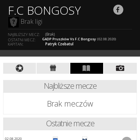
F.C BONGOSY
Brak ligi
(Brak)
NAJBLIŻSZY MECZ:
GADP Pruszków Vs F.C Bongosy
(02.08.2020)
OSTATNI MECZ:
Patryk Czebatul
KAPITAN:
Najbliższe mecze
Brak meczów
Ostatnie mecze
02.08.2020