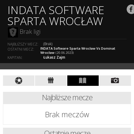
INDATA SOFTWARE
SPARTA WROCŁAW
Brak ligi
(Brak)
NAJBLIŻSZY MECZ:
INDATA Software Sparta Wrocław Vs Dominat
OSTATNI MECZ:
Wrocław
(20.06.2023)
Łukasz Zajm
KAPITAN:
Najbliższe mecze
Brak meczów
Ostatnie mecze