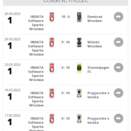
20.06.2023
1
INDATA
10
:
0
Dominat
Software
Wrocław
Sparta
Wrocław
29.05.2023
1
INDATA
0
:
10
Wolves
Software
Wrocław
Sparta
Wrocław
25.05.2023
1
INDATA
0
:
10
SloumoJager
Software
FC
Sparta
Wrocław
19.05.2023
1
INDATA
0
:
10
Przyjaciele z
Software
boiska
Sparta
Wrocław
17.03.2023
1
INDATA
0
:
10
Przyjaciele z
Software
boiska
Sparta
Wrocław