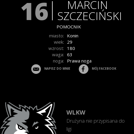
16
MARCIN
SZCZECIŃSKI
POMOCNIK
miasto:
Konin
wiek:
29
wzrost:
180
waga:
63
noga:
Prawa noga
NAPISZ DO MNIE
MÓJ FACEBOOK
WLKW
Drużyna nie przypisana do
ligi