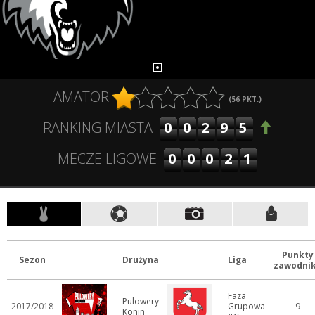
AMATOR
(
56
PKT.)
00295
RANKING MIASTA
00021
MECZE LIGOWE
Punkty
Sezon
Drużyna
Liga
zawodni
Faza
Pulowery
2017/2018
Grupowa
9
Konin