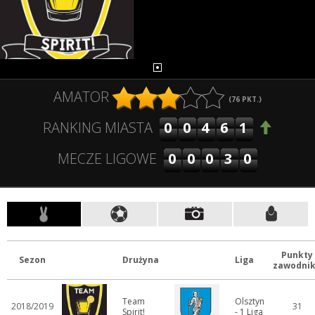
AMATOR
(
76
PKT.)
00461
RANKING MIASTA
00030
MECZE LIGOWE
Punkty
Sezon
Drużyna
Liga
zawodni
Team
Olsztyn
2018/2019
31
Spirit!
- 1 Liga