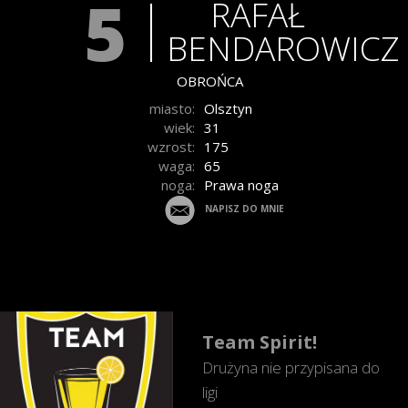
5
RAFAŁ
BENDAROWICZ
OBROŃCA
miasto:
Olsztyn
wiek:
31
wzrost:
175
waga:
65
noga:
Prawa noga
NAPISZ DO MNIE
Team Spirit!
Drużyna nie przypisana do
ligi