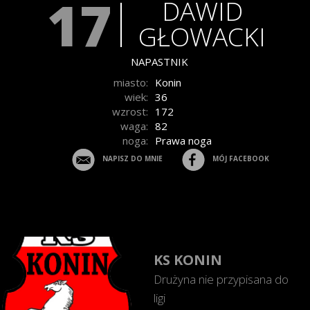
17
DAWID
GŁOWACKI
NAPASTNIK
miasto:
Konin
wiek:
36
wzrost:
172
waga:
82
noga:
Prawa noga
NAPISZ DO MNIE
MÓJ FACEBOOK
KS KONIN
Drużyna nie przypisana do
ligi