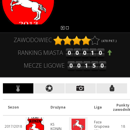
ZAWODOWIEC
(
470
PKT.)
00010
RANKING MIASTA
00150
MECZE LIGOWE
Punkty
Sezon
Drużyna
Liga
zawodni
Faza
KS
2017/2018
Grupowa
18
KONIN