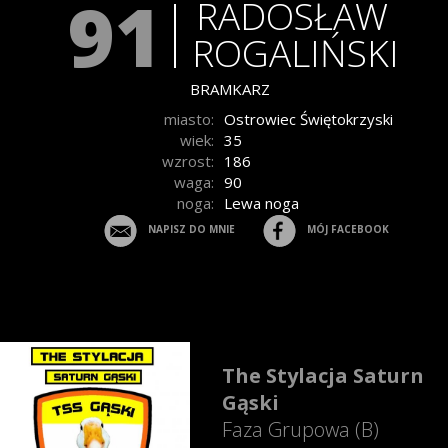
91
RADOSŁAW
ROGALIŃSKI
BRAMKARZ
miasto:
Ostrowiec Świętokrzyski
wiek:
35
wzrost:
186
waga:
90
noga:
Lewa noga
NAPISZ DO MNIE
MÓJ FACEBOOK
The Stylacja Saturn
Gąski
Faza Grupowa (B)