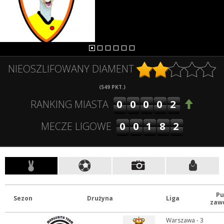
NIEOSZLIFOWANY DIAMENT
(
549
PKT.)
00002
RANKING MIASTA
00182
MECZE LIGOWE
Pu
Sezon
Drużyna
Liga
zaw
Warszawa - 3